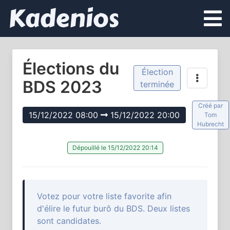
Kadenios
Élections du
Élection
BDS 2023
terminée
Créé par
15/12/2022 08:00
15/12/2022 20:00
Tom
Hubrecht
Dépouillé le 15/12/2022 20:14
Votez pour votre liste favorite afin
d'élire le futur burô du BDS. Deux listes
sont candidates.