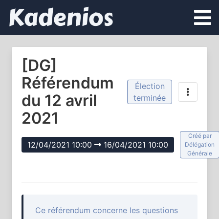
Kadenios
[DG]
Référendum
Élection
du 12 avril
terminée
2021
Créé par
12/04/2021 10:00
16/04/2021 10:00
Délégation
Générale
Ce référendum concerne les questions