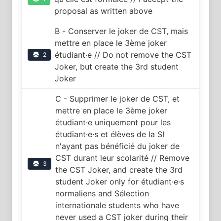
proposal as written above
B - Conserver le joker de CST, mais
mettre en place le 3ème joker
étudiant·e // Do not remove the CST
2
Joker, but create the 3rd student
Joker
C - Supprimer le joker de CST, et
mettre en place le 3ème joker
étudiant·e uniquement pour les
étudiant·e·s et élèves de la SI
n'ayant pas bénéficié du joker de
CST durant leur scolarité // Remove
3
the CST Joker, and create the 3rd
student Joker only for étudiant·e·s
normaliens and Sélection
internationale students who have
never used a CST joker during their