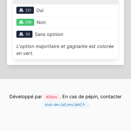
Oui
221
Non
265
Sans opinion
36
L'option majoritaire et gagnante est colorée
en vert.
Développé par
. En cas de pépin, contacter
KDEns
.
klub-dev [at] ens [dot] fr