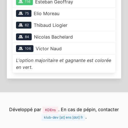
Esteban Geoffray
116
Elio Moreau
75
Thibaud Liogier
62
Nicolas Bachelard
84
Victor Naud
106
L'option majoritaire et gagnante est colorée
en vert.
Développé par
. En cas de pépin, contacter
KDEns
.
klub-dev [at] ens [dot] fr